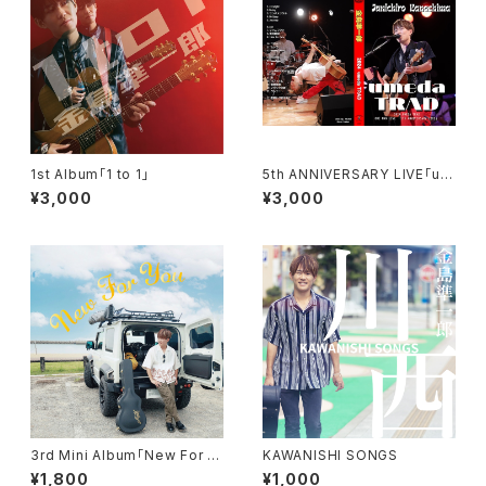
1st Album「1 to 1」
5th ANNIVERSARY LIVE「um
eda TRAD 」DVD
¥3,000
¥3,000
3rd Mini Album「New For Y
KAWANISHI SONGS
ou」
¥1,800
¥1,000