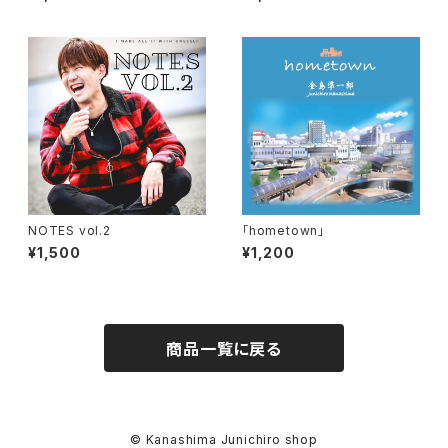
NOTES vol.2
「hometown」
¥1,500
¥1,200
商品一覧に戻る
© Kanashima Junichiro shop