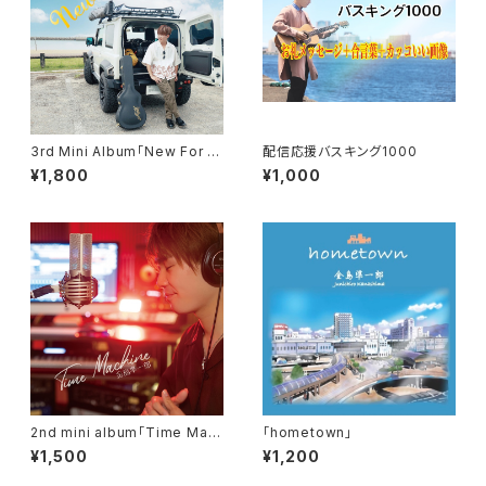
3rd Mini Album「New For Y
配信応援バスキング1000
ou」
¥1,800
¥1,000
2nd mini album「Time Mac
「hometown」
hine」
¥1,500
¥1,200