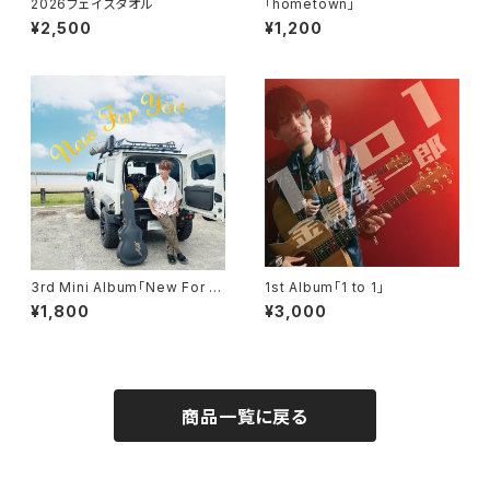
2026フェイスタオル
「hometown」
¥2,500
¥1,200
3rd Mini Album「New For Y
1st Album「1 to 1」
ou」
¥1,800
¥3,000
商品一覧に戻る