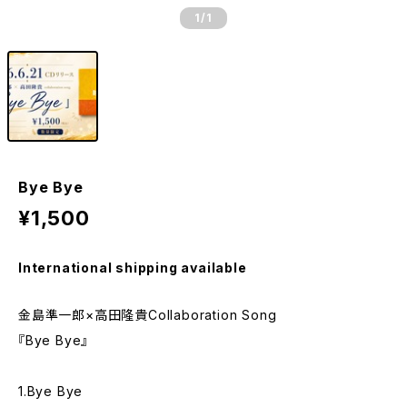
1
/1
Bye Bye
¥1,500
International shipping available
金島準一郎×高田隆貴Collaboration Song
『Bye Bye』
1.Bye Bye