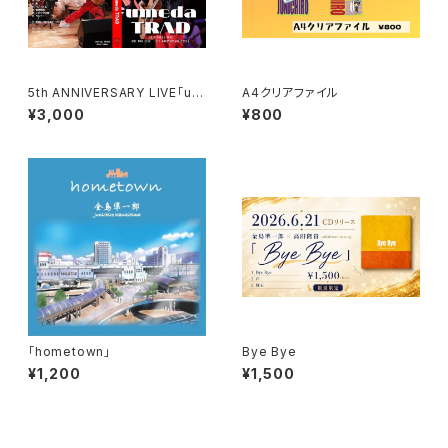
5th ANNIVERSARY LIVE「um
A4クリアファイル
eda TRAD 」DVD
¥3,000
¥800
「hometown」
Bye Bye
¥1,200
¥1,500